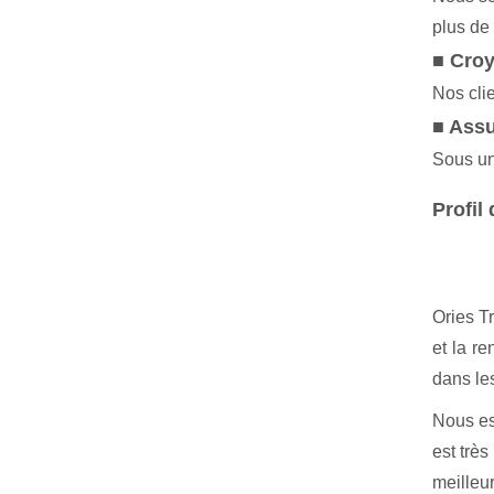
plus de
■ Cro
Nos clie
■ Assu
Sous une
Profil 
Ories T
et la re
dans les
Nous esp
est trè
meilleur