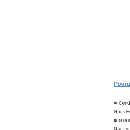
Pourq
■ Cert
Nous Fu
■ Gran
Nous so