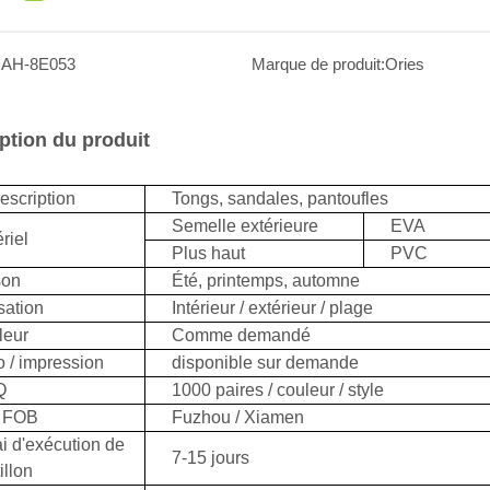
:
AH-8E053
Marque de produit:
Ories
ption du produit
escription
Tongs, sandales, pantoufles
Semelle extérieure
EVA
riel
Plus haut
PVC
son
Été, printemps, automne
isation
Intérieur / extérieur / plage
leur
Comme demandé
 / impression
disponible sur demande
Q
1000 paires / couleur / style
t FOB
Fuzhou / Xiamen
i d'exécution de
7-15 jours
illon