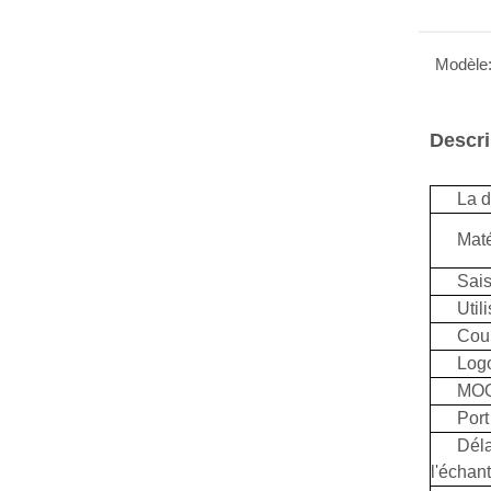
Modèle
Descri
La d
Maté
Sai
Util
Cou
Logo
MO
Por
Déla
l'échant