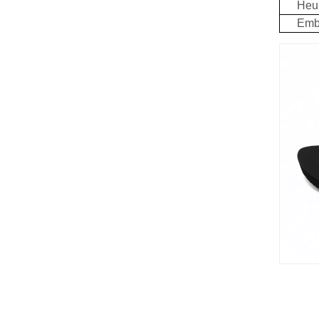
Heur
Emb