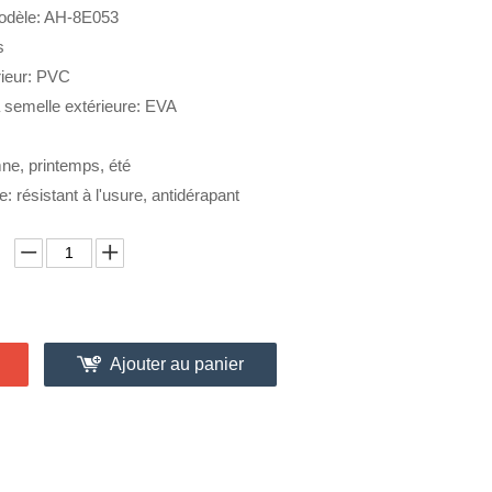
odèle: AH-8E053
s
rieur: PVC
a semelle extérieure: EVA
ne, printemps, été
e: résistant à l'usure, antidérapant
Ajouter au panier