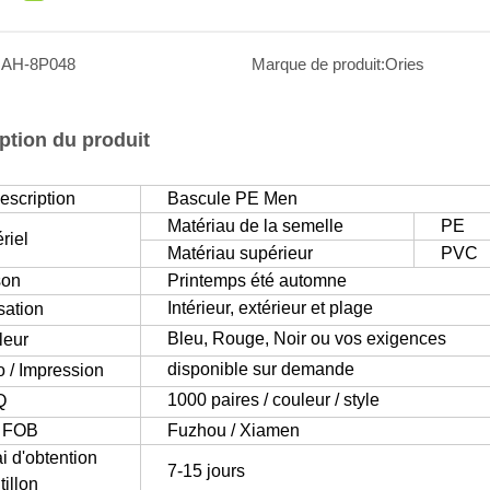
:
AH-8P048
Marque de produit:
Ories
ption du produit
escription
Bascule PE Men
Matériau de la semelle
PE
riel
Matériau supérieur
PVC
son
Printemps été automne
Intérieur, extérieur et plage
isation
Bleu, Rouge, Noir ou vos exigences
leur
disponible sur demande
 / Impression
1000 paires / couleur / style
Q
t FOB
Fuzhou / Xiamen
i d'obtention
7-15 jours
tillon