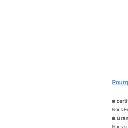
Pourq
■ certi
Nous Fu
■ Gran
Nous so