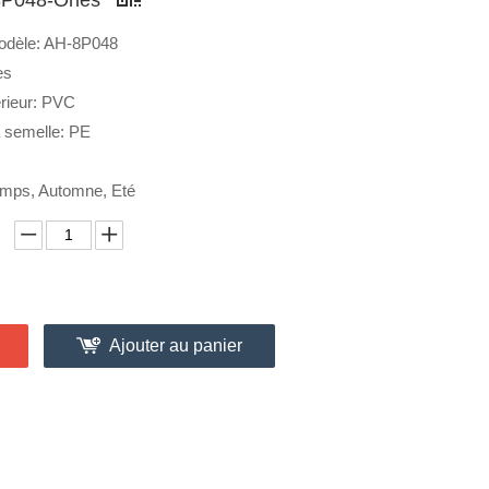
odèle: AH-8P048
es
rieur: PVC
a semelle: PE
emps, Automne, Eté
Ajouter au panier