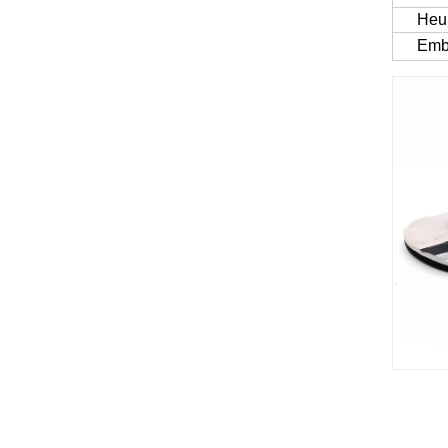
Heur
Emb