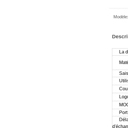
Modèle
Descri
La d
Maté
Sai
Util
Cou
Logo
MO
Por
Déla
d'échan