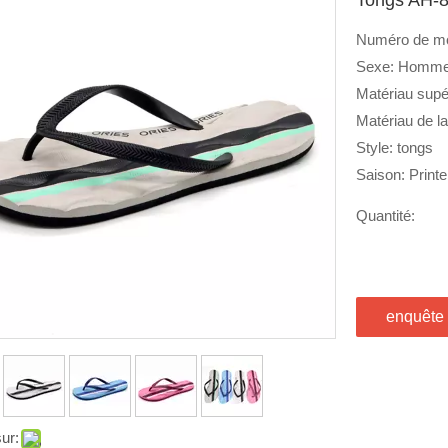
Numéro de m
Sexe: Homm
Matériau supé
Matériau de l
Style: tongs
Saison: Print
Quantité:
enquête
ur: