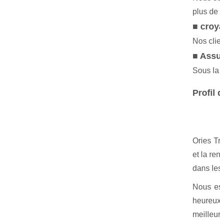
plus de
■ cro
Nos clie
■ Assu
Sous la 
Profil 
Ories Tr
et la re
dans les
Nous es
heureux
meilleur