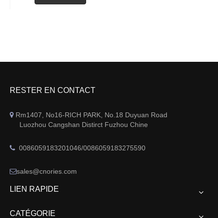
RESTER EN CONTACT
Rm1407, No16-RICH PARK, No.18 Duyuan Road

Luozhou Cangshan Distirct Fuzhou Chine
0086059183201046/0086059183275590

sales@cnories.com

LIEN RAPIDE
CATÉGORIE