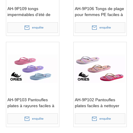
AH-9P109 tongs
AH-9P106 Tongs de plage
imperméables d'été de
pour femmes PE faciles à
plage d'impression à la
nettoyer avec ornement
mode
fleur
enquête
enquête
AH-9P103 Pantoufles
AH-9P102 Pantoufles
plates à rayures faciles à
plates faciles à nettoyer
nettoyer PE Tongs
pour femmes Tongs
confortables pour femmes
d'extérieur
enquête
enquête