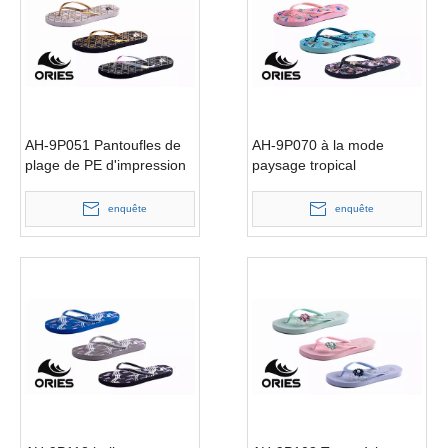
AH-9P051 Pantoufles de
AH-9P070 à la mode
plage de PE d'impression
paysage tropical
unique de grille durable
impression femmes V
pour les femmes
sangle PE tongs
enquête
enquête