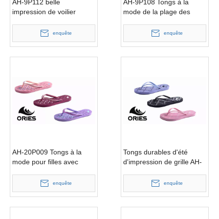
AH-9P112 belle
AH-9P108 Tongs à la
impression de voilier
mode de la plage des
impression plage été
femmes de PE de
femmes PE Flip Flop
conception de modèle
enquête
enquête
avec l'ornement de fleur
AH-20P009 Tongs à la
Tongs durables d'été
mode pour filles avec
d'impression de grille AH-
semelle antidérapante
9P085 pour les femmes
enquête
enquête