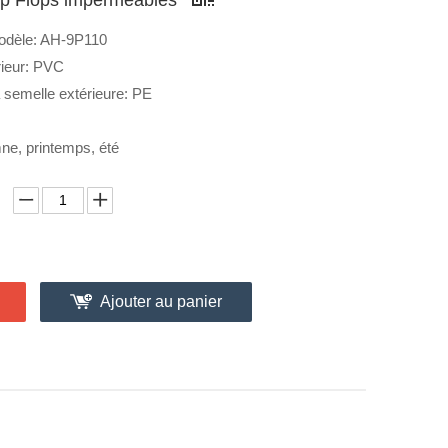
dèle: AH-9P110
rieur: PVC
a semelle extérieure: PE
ne, printemps, été
Ajouter au panier