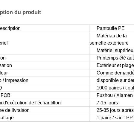
ption du produit
escription
Pantoufle PE
Matériau de la
riel
semelle extérieure
Matériel supérieu
son
Printemps été au
isation
Extérieur et plage
leur
Comme demand
 / impression
disponible sur d
Q
1000 paires / coul
t FOB
Fuzhou / Xiamen
i d'exécution de l'échantillon
7-15 jours
e de livraison
25-35 jours après
allage
1 paire / sac 1PP