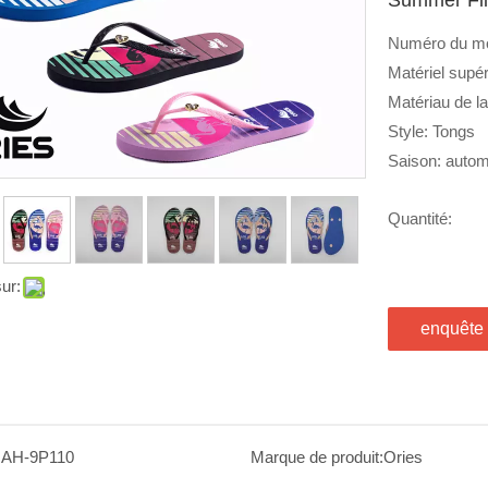
Numéro du mo
Matériel supé
Matériau de l
Style: Tongs
Saison: autom
Quantité:
ur:
enquête
:
AH-9P110
Marque de produit:
Ories