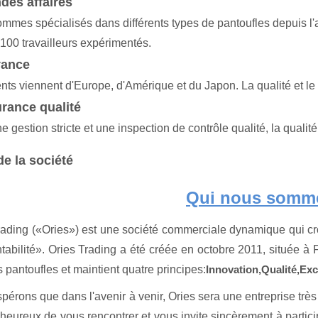
des affaires
mmes spécialisés dans différents types de pantoufles depuis l
 100 travailleurs expérimentés.
yance
nts viennent d'Europe, d'Amérique et du Japon. La qualité et le 
rance qualité
 gestion stricte et une inspection de contrôle qualité, la qualité 
de la société
Qui nous somm
rading («Ories») est une société commerciale dynamique qui croit
ntabilité». Ories Trading a été créée en octobre 2011, située à 
 pantoufles et maintient quatre principes:
Innovation,
Qualité,
Exc
érons que dans l'avenir à venir, Ories sera une entreprise très 
s heureux de vous rencontrer et vous invite sincèrement à parti