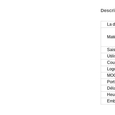
Descri
La d
Maté
Sai
Util
Cou
Logo
MO
Por
Déla
Heur
Emb