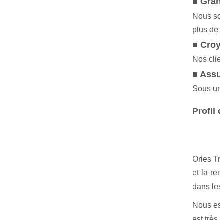
■ Gran
Nous so
plus de
■ Cro
Nos clie
■ Assu
Sous une
Profil 
Ories T
et la re
dans les
Nous esp
est trè