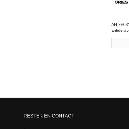
AH-9E031
antidérap
pour fem
»
RESTER EN CONTACT