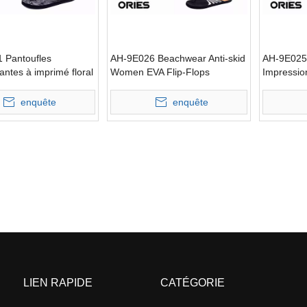
 Pantoufles
AH-9E026 Beachwear Anti-skid
AH-9E025
antes à imprimé floral
Women EVA Flip-Flops
Impressio
mes en EVA
Pantoufles
Strap Wom
enquête
enquête
LIEN RAPIDE
CATÉGORIE