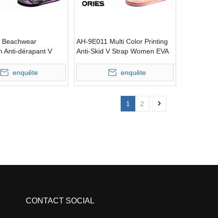
 Beachwear
AH-9E011 Multi Color Printing
n Anti-dérapant V
Anti-Skid V Strap Women EVA
en EVA Flip-Flops
Flip-Flops
enquête
enquête
1
2
CONTACT SOCIAL