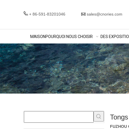
+ 86-591-83201046
sales@cnories.com
MAISON
POURQUOI NOUS CHOISIR
DES EXPOSITI
Tongs
FUZHOU O