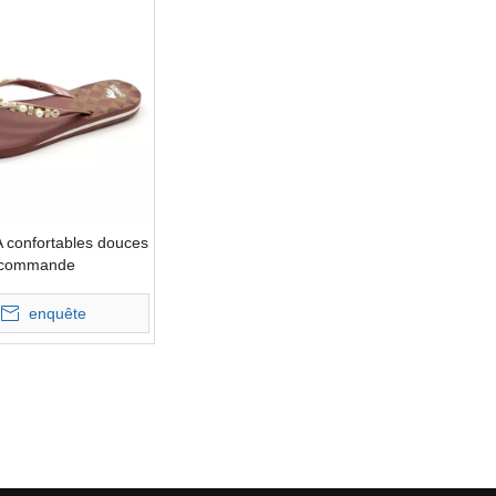
 confortables douces
r commande
es de femme AH-
ies
enquête