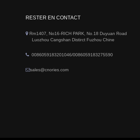
RESTER EN CONTACT
Rm1407, No16-RICH PARK, No.18 Duyuan Road

Luozhou Cangshan Distirct Fuzhou Chine
0086059183201046/0086059183275590

sales@cnories.com
