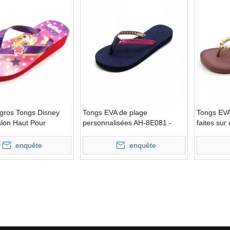
 gros Tongs Disney
Tongs EVA de plage
Tongs EVA
alon Haut Pour
personnalisées AH-8E081 -
faites su
Ories
écologiqu
8E055 -Or
enquête
enquête