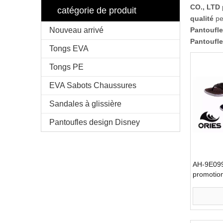
CO., LTD
catégorie de produit
qualité
pe
Nouveau arrivé
Pantoufle
Pantoufle
Tongs EVA
Tongs PE
EVA Sabots Chaussures
Sandales à glissière
Pantoufles design Disney
AH-9E09
promotion
chaude pa
EVA