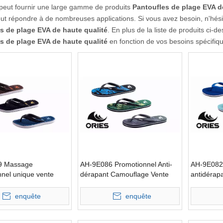
peut fournir une large gamme de produits
Pantoufles de plage EVA d
ut répondre à de nombreuses applications. Si vous avez besoin, n'hésite
s de plage EVA de haute qualité
. En plus de la liste de produits ci
s de plage EVA de haute qualité
en fonction de vos besoins spécifiq
9 Massage
AH-9E086 Promotionnel Anti-
AH-9E082
nel unique vente
dérapant Camouflage Vente
antidérap
ntoufles de plage
Chaude Pantoufles De Plage
EVA
EVA
enquête
enquête