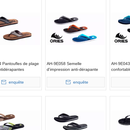
 Pantoufles de plage
AH-9E058 Semelle
AH-9E043
ntidérapantes
d'impression anti-dérapante
confortabl
les à sangle en V
confortable large bande EVA
en EVA à 
pantoufles de plage
enquête
enquête