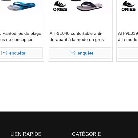
 Pantoufles de plage
AH-9E040 confortable anti-
AH-9E039 
ros de conception
dérapant à la mode en gros
à la mode
nfortable
pantoufles de plage EVA
confortab
enquête
enquête
LIEN RAPIDE
CATÉGORIE