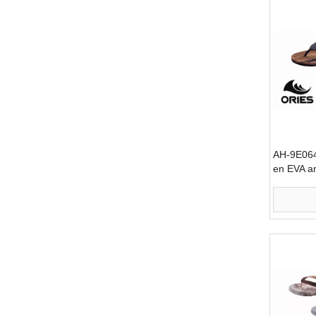
AH-9E064
en EVA a
confortab
large