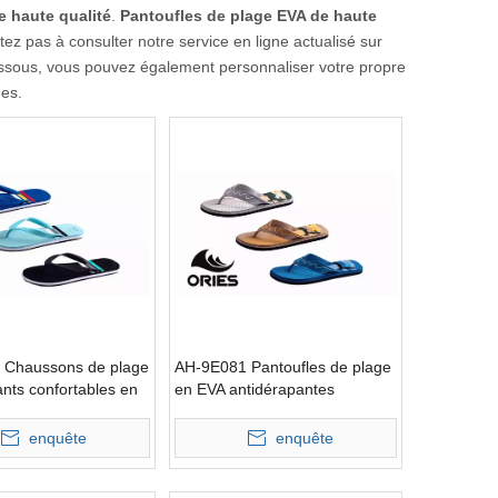
e haute qualité
.
Pantoufles de plage EVA de haute
z pas à consulter notre service en ligne actualisé sur
-dessous, vous pouvez également personnaliser votre propre
ues.
 Chaussons de plage
AH-9E081 Pantoufles de plage
ants confortables en
en EVA antidérapantes
confortables à sangle en V
large
enquête
enquête