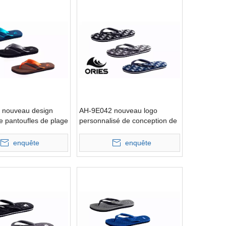
 nouveau design
AH-9E042 nouveau logo
e pantoufles de plage
personnalisé de conception de
large bande
gros pantoufles de plage EVA
enquête
enquête