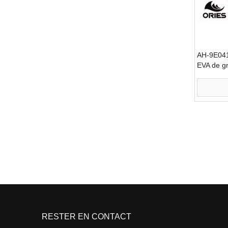
AH-9E041
EVA de g
simple co
»
RESTER EN CONTACT