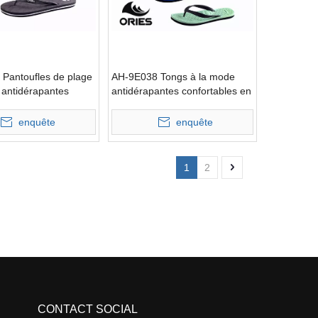
Pantoufles de plage
AH-9E038 Tongs à la mode
 antidérapantes
antidérapantes confortables en
les en EVA
EVA
enquête
enquête
1
2
CONTACT SOCIAL