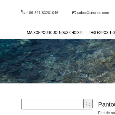
+ 86-591-83201046
sales@cnories.com
MAISON
POURQUOI NOUS CHOISIR
DES EXPOSITI
Pantou
Fort de n