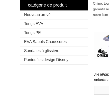
Chine, tou
catégorie de produit
garantisse
Nouveau arrivé
notre list
Tongs EVA
Tongs PE
EVA Sabots Chaussures
Sandales à glissière
Pantoufles design Disney
AH-9E092
enfants e
de haute 