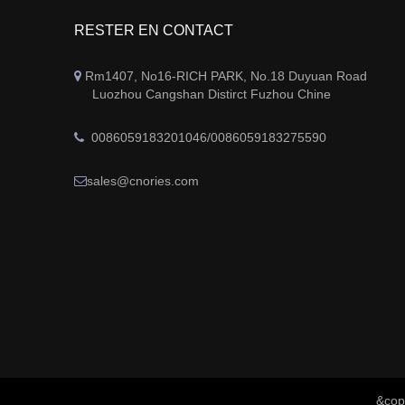
RESTER EN CONTACT
Rm1407, No16-RICH PARK, No.18 Duyuan Road

Luozhou Cangshan Distirct Fuzhou Chine
0086059183201046/0086059183275590

sales@cnories.com

&cop