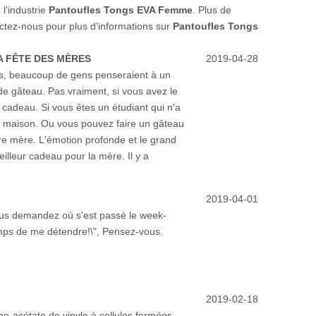
l’industrie
Pantoufles Tongs EVA Femme
. Plus de
actez-nous pour plus d'informations sur
Pantoufles Tongs
 FÊTE DES MÈRES
2019-04-28
es, beaucoup de gens penseraient à un
de gâteau. Pas vraiment, si vous avez le
 cadeau. Si vous êtes un étudiant qui n'a
te maison. Ou vous pouvez faire un gâteau
e mère. L'émotion profonde et le grand
illeur cadeau pour la mère. Il y a
2019-04-01
us demandez où s'est passé le week-
emps de me détendre!\", Pensez-vous.
2019-02-18
e-acétate de vinyle à cellules fermées,