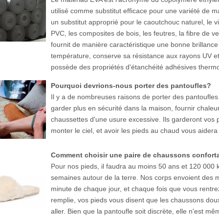
utilisé comme substitut efficace pour une variété de ma
un substitut approprié pour le caoutchouc naturel, le v
PVC, les composites de bois, les feutres, la fibre de v
fournit de manière caractéristique une bonne brillance
température, conserve sa résistance aux rayons UV et à
possède des propriétés d'étanchéité adhésives thermo
Pourquoi devrions-nous porter des pantoufles?
Il y a de nombreuses raisons de porter des pantoufles
garder plus en sécurité dans la maison, fournir chaleu
chaussettes d'une usure excessive. Ils garderont vos 
monter le ciel, et avoir les pieds au chaud vous aidera
Pour nos pieds, il faudra au moins 50 ans et 120 000 k
semaines autour de la terre. Nos corps envoient des
minute de chaque jour, et chaque fois que vous rentre
remplie, vos pieds vous disent que les chaussons doux e
aller. Bien que la pantoufle soit discrète, elle n'est