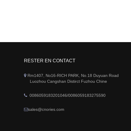
RESTER EN CONTACT
Rm1407, No16-RICH PARK, No.18 Duyuan Road

Luozhou Cangshan Distirct Fuzhou Chine
0086059183201046/0086059183275590

sales@cnories.com
