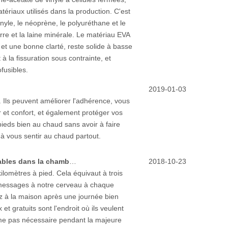
tériaux utilisés dans la production. C'est
inyle, le néoprène, le polyuréthane et le
erre et la laine minérale. Le matériau EVA
 et une bonne clarté, reste solide à basse
 la fissuration sous contrainte, et
fusibles.
2019-01-03
. Ils peuvent améliorer l'adhérence, vous
r et confort, et également protéger vos
pieds bien au chaud sans avoir à faire
 à vous sentir au chaud partout.
Comment choisir une paire de chaussons confortables dans la chambre?
2018-10-23
ilomètres à pied. Cela équivaut à trois
 messages à notre cerveau à chaque
z à la maison après une journée bien
t gratuits sont l'endroit où ils veulent
 même pas nécessaire pendant la majeure