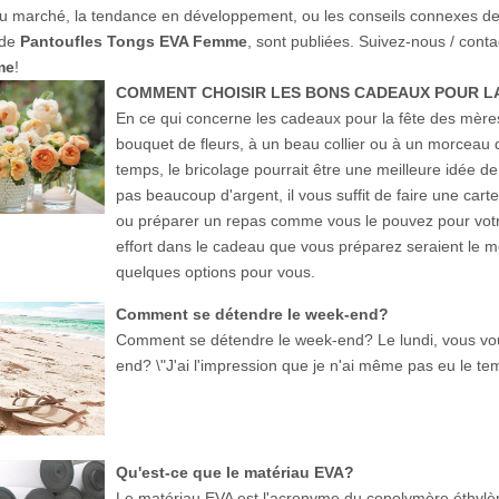
du marché, la tendance en développement, ou les conseils connexes de 
 de
Pantoufles Tongs EVA Femme
, sont publiées. Suivez-nous / cont
me
!
COMMENT CHOISIR LES BONS CADEAUX POUR LA
En ce qui concerne les cadeaux pour la fête des mèr
bouquet de fleurs, à un beau collier ou à un morceau 
temps, le bricolage pourrait être une meilleure idée de
pas beaucoup d'argent, il vous suffit de faire une car
ou préparer un repas comme vous le pouvez pour votr
effort dans le cadeau que vous préparez seraient le me
quelques options pour vous.
Comment se détendre le week-end?
Comment se détendre le week-end? Le lundi, vous vo
end? \"J'ai l'impression que je n'ai même pas eu le t
Qu'est-ce que le matériau EVA?
Le matériau EVA est l'acronyme du copolymère éthylèn