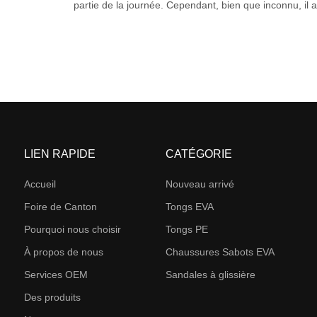
partie de la journée. Cependant, bien que inconnu, il a 
LIEN RAPIDE
CATÉGORIE
Accueil
Nouveau arrivé
Foire de Canton
Tongs EVA
Pourquoi nous choisir
Tongs PE
À propos de nous
Chaussures Sabots EVA
Services OEM
Sandales à glissière
Des produits